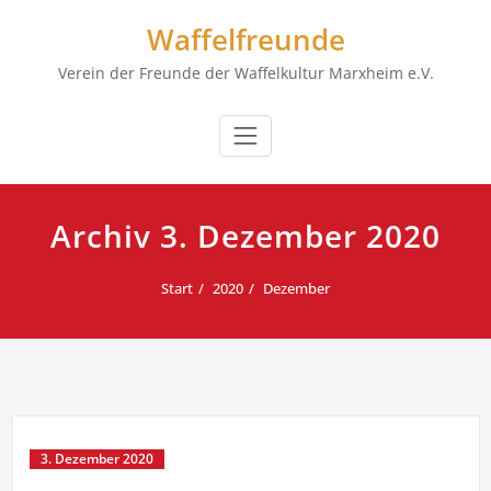
Zum
Waffelfreunde
Inhalt
springen
Verein der Freunde der Waffelkultur Marxheim e.V.
Archiv 3. Dezember 2020
Start
2020
Dezember
3. Dezember 2020