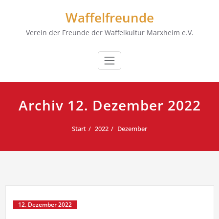
Zum
Waffelfreunde
Inhalt
springen
Verein der Freunde der Waffelkultur Marxheim e.V.
Archiv 12. Dezember 2022
Start
2022
Dezember
12. Dezember 2022