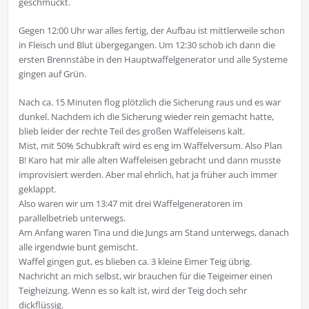
geschmückt.
Gegen 12:00 Uhr war alles fertig, der Aufbau ist mittlerweile schon
in Fleisch und Blut übergegangen. Um 12:30 schob ich dann die
ersten Brennstäbe in den Hauptwaffelgenerator und alle Systeme
gingen auf Grün.
Nach ca. 15 Minuten flog plötzlich die Sicherung raus und es war
dunkel. Nachdem ich die Sicherung wieder rein gemacht hatte,
blieb leider der rechte Teil des großen Waffeleisens kalt.
Mist, mit 50% Schubkraft wird es eng im Waffelversum. Also Plan
B! Karo hat mir alle alten Waffeleisen gebracht und dann musste
improvisiert werden. Aber mal ehrlich, hat ja früher auch immer
geklappt.
Also waren wir um 13:47 mit drei Waffelgeneratoren im
parallelbetrieb unterwegs.
Am Anfang waren Tina und die Jungs am Stand unterwegs, danach
alle irgendwie bunt gemischt.
Waffel gingen gut, es blieben ca. 3 kleine Eimer Teig übrig.
Nachricht an mich selbst, wir brauchen für die Teigeimer einen
Teigheizung. Wenn es so kalt ist, wird der Teig doch sehr
dickflüssig.